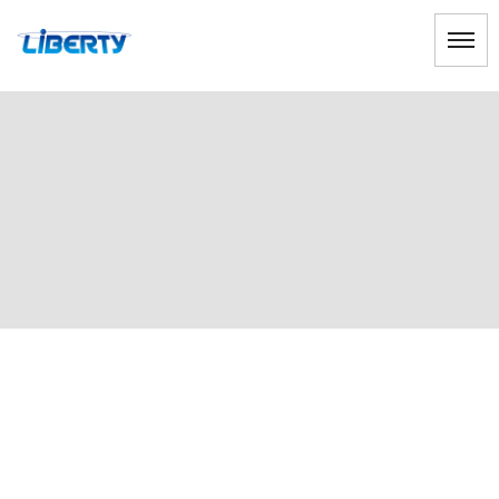
メンテナンス
HOME
|
ブログ
|
template.list
[%article_list_start%]
[!% if (image.url!="") { %]
[!% } %]