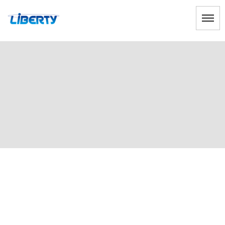
営業職
HOME
|
ブログ
|
template.list
[%article_list_start%]
[!% if (image.url!="") { %]
[!% } %]