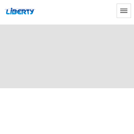
販売管理
HOME
|
ブログ
|
template.list
[%article_list_start%]
[!% if (image.url!="") { %]
[!% } %]