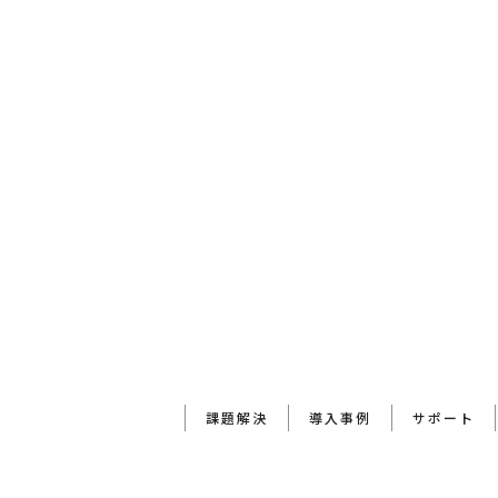
[%comment%]
[%list_end%]
前のページへ
課題解決
導入事例
サポート