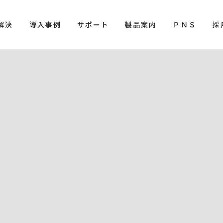
解決
導入事例
サポート
製品案内
ＰＮＳ
採
[%title%]
HOME
|
ブログ
|
template.detail