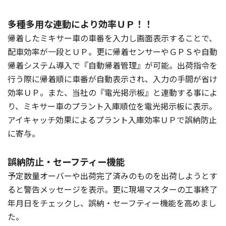
多種多用な連動により効率ＵＰ！！
帰着したミキサー車の車番を入力し画面表示することで、
配車効率が一段とＵＰ。更に帰着センサーやＧＰＳや自動
帰着システム導入で『自動帰着管理』が可能。出荷指令を
行う際に帰着順に車番が自動表示され、入力の手間が省け
効率ＵＰ。また、当社の『電光掲示板』と連動する事によ
り、ミキサー車のプラント入庫順位を電光掲示板に表示。
アイキャッチ効果によるプラント入庫効率ＵＰで誤納防止
に寄与。
誤納防止・セーフティー機能
予定数量オーバーや出荷完了済みのものを出荷しようとす
ると警告メッセージを表示。更に現場マスターの工事終了
年月日をチェックし、誤納・セーフティー機能を高めまし
た。